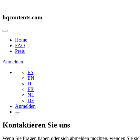
hqcontents.com
Home
FAQ
Preis
Anmelden
ES
EN
IT
FR
NL
DE
Anmelden
Kontaktieren Sie uns
Wenn Sie Fragen haben oder sich abmelden möchten, wenden Sie sich 