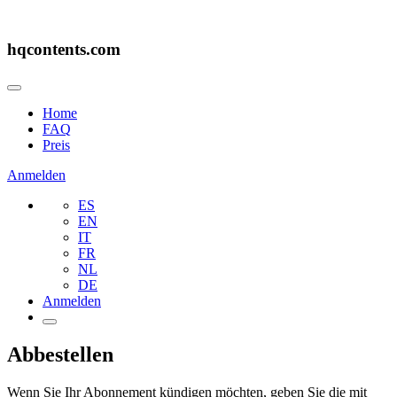
hqcontents.com
Home
FAQ
Preis
Anmelden
ES
EN
IT
FR
NL
DE
Anmelden
Abbestellen
Wenn Sie Ihr Abonnement kündigen möchten, geben Sie die mit